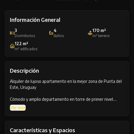
Información General
3
4
170 m²
Dormitorios
Baños
m² terreno
122 m²
m² edificados
Descripción
Alquiler de lujoso apartamento en la mejor zona de Punta del
Este, Uruguay
Cómodo y amplio departamento en torre de primer nivel.
Tres dormitorios en suite, cocina completa definida , amplio
Ver más
living comedor con amplia terraza. Vista parcial al mar.
Se ubica cerca de los puntos más importantes de la ciudad de
Punta del Este, parada 1 de Avenida Roosevelt a pocos metros
Características y Espacios